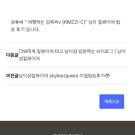
유튜버 " 여행하는 김찌씨v (KIMZZI-C)" 님의 짚와이어 탑
승 후기 입니다.
Chill하게 짚와이어 타고 남이섬 입장하는 브이로그 | 남이
다음글
섬짚와이어
이전글
남이섬짚와이어 skylinezipwire 리얼탑승후기🥹
목록으로