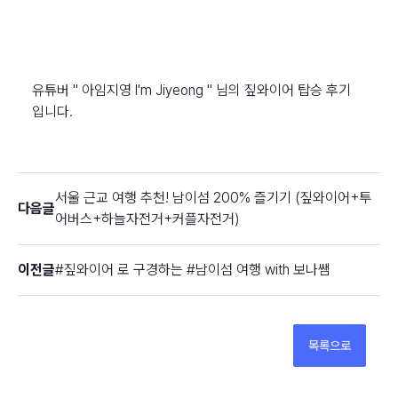
유튜버 " 아임지영 I'm Jiyeong " 님의 짚와이어 탑승 후기
입니다.
서울 근교 여행 추천! 남이섬 200% 즐기기 (짚와이어+투
다음글
어버스+하늘자전거+커플자전거)
이전글
#짚와이어 로 구경하는 #남이섬 여행 with 보나쌤
목록으로